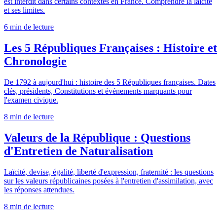
est interdit dans certains contextes en France. Comprendre la laïcité
et ses limites.
6 min
de lecture
Les 5 Républiques Françaises : Histoire et
Chronologie
De 1792 à aujourd'hui : histoire des 5 Républiques françaises. Dates
clés, présidents, Constitutions et événements marquants pour
l'examen civique.
8 min
de lecture
Valeurs de la République : Questions
d'Entretien de Naturalisation
Laïcité, devise, égalité, liberté d'expression, fraternité : les questions
sur les valeurs républicaines posées à l'entretien d'assimilation, avec
les réponses attendues.
8 min
de lecture