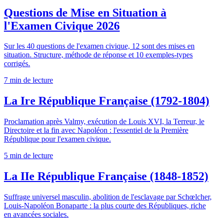
Questions de Mise en Situation à
l'Examen Civique 2026
Sur les 40 questions de l'examen civique, 12 sont des mises en
situation. Structure, méthode de réponse et 10 exemples-types
corrigés.
7 min
de lecture
La Ire République Française (1792-1804)
Proclamation après Valmy, exécution de Louis XVI, la Terreur, le
Directoire et la fin avec Napoléon : l'essentiel de la Première
République pour l'examen civique.
5 min
de lecture
La IIe République Française (1848-1852)
Suffrage universel masculin, abolition de l'esclavage par Schœlcher,
Louis-Napoléon Bonaparte : la plus courte des Républiques, riche
en avancées sociales.