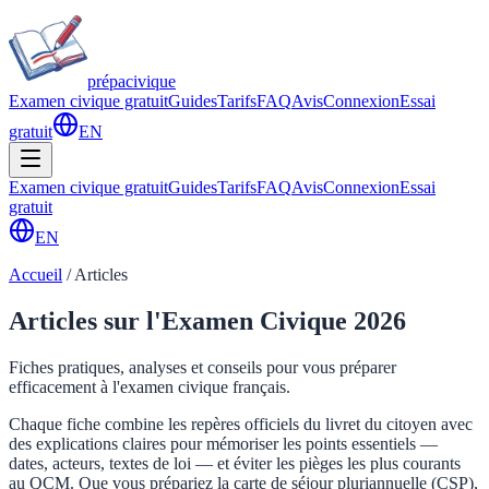
prépa
civique
Examen civique gratuit
Guides
Tarifs
FAQ
Avis
Connexion
Essai
gratuit
EN
Examen civique gratuit
Guides
Tarifs
FAQ
Avis
Connexion
Essai
gratuit
EN
Accueil
/
Articles
Articles sur l'Examen Civique 2026
Fiches pratiques, analyses et conseils pour vous préparer
efficacement à l'examen civique français.
Chaque fiche combine les repères officiels du livret du citoyen avec
des explications claires pour mémoriser les points essentiels —
dates, acteurs, textes de loi — et éviter les pièges les plus courants
au QCM. Que vous prépariez la carte de séjour pluriannuelle (CSP),