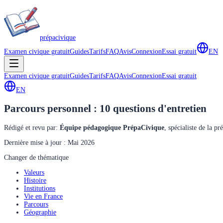
prépa
civique
Examen civique gratuit
Guides
Tarifs
FAQ
Avis
Connexion
Essai gratuit
EN
Examen civique gratuit
Guides
Tarifs
FAQ
Avis
Connexion
Essai gratuit
EN
Parcours personnel :
10
questions d'entretien
Rédigé et revu par
:
Équipe pédagogique PrépaCivique
,
spécialiste de la pr
Dernière mise à jour : Mai 2026
Changer de thématique
Valeurs
Histoire
Institutions
Vie en France
Parcours
Géographie