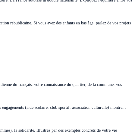
oire. La France autorise la double nationalité. Expliquez l'équilibre entre vos
ation républicaine. Si vous avez des enfants en bas âge, parlez de vos projets
otidienne du français, votre connaissance du quartier, de la commune, vos
ts engagements (aide scolaire, club sportif, association culturelle) montrent
mmes), la solidarité. Illustrez par des exemples concrets de votre vie