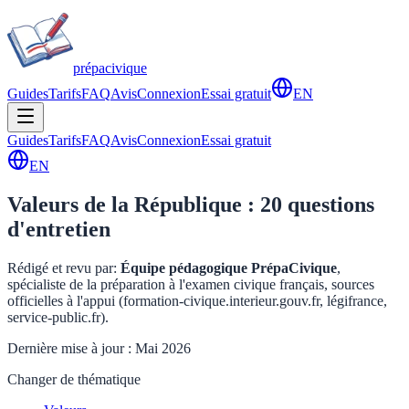
prépa
civique
Guides
Tarifs
FAQ
Avis
Connexion
Essai gratuit
EN
Guides
Tarifs
FAQ
Avis
Connexion
Essai gratuit
EN
Valeurs de la République :
20
questions
d'entretien
Rédigé et revu par
:
Équipe pédagogique PrépaCivique
,
spécialiste de la préparation à l'examen civique français, sources
officielles à l'appui (formation-civique.interieur.gouv.fr, légifrance,
service-public.fr).
Dernière mise à jour : Mai 2026
Changer de thématique