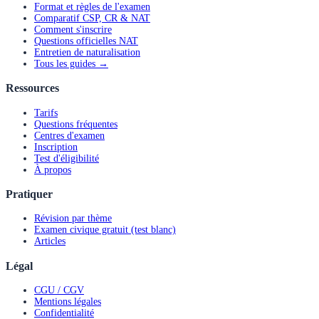
Format et règles de l'examen
Comparatif CSP, CR & NAT
Comment s'inscrire
Questions officielles NAT
Entretien de naturalisation
Tous les guides →
Ressources
Tarifs
Questions fréquentes
Centres d'examen
Inscription
Test d'éligibilité
À propos
Pratiquer
Révision par thème
Examen civique gratuit (test blanc)
Articles
Légal
CGU / CGV
Mentions légales
Confidentialité