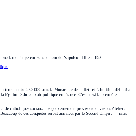
 se proclame Empereur sous le nom de
Napoléon III
en 1852.
lique
.
cteurs contre 250 000 sous la Monarchie de Juillet) et l'abolition définitive
a légitimité du pouvoir politique en France. C'est aussi la première
 et de catholiques sociaux. Le gouvernement provisoire ouvre les Ateliers
ion. Beaucoup de ces conquêtes seront annulées par le Second Empire — mais