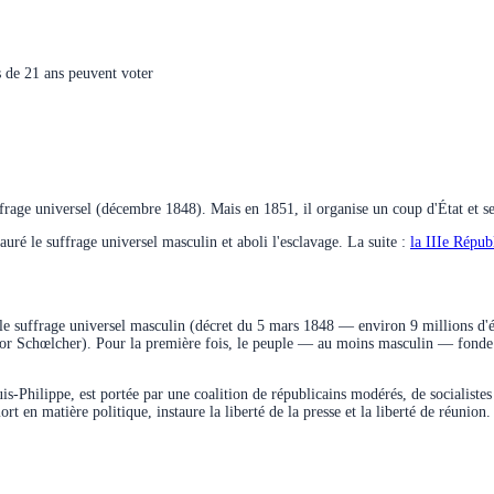
 de 21 ans peuvent voter
frage universel (décembre 1848). Mais en 1851, il organise un coup d'État et
auré le suffrage universel masculin et aboli l'esclavage. La suite :
la IIIe Répub
le suffrage universel masculin (décret du 5 mars 1848 — environ 9 millions d'éle
ictor Schœlcher). Pour la première fois, le peuple — au moins masculin — fonde l
-Philippe, est portée par une coalition de républicains modérés, de socialistes
ort en matière politique, instaure la liberté de la presse et la liberté de réun