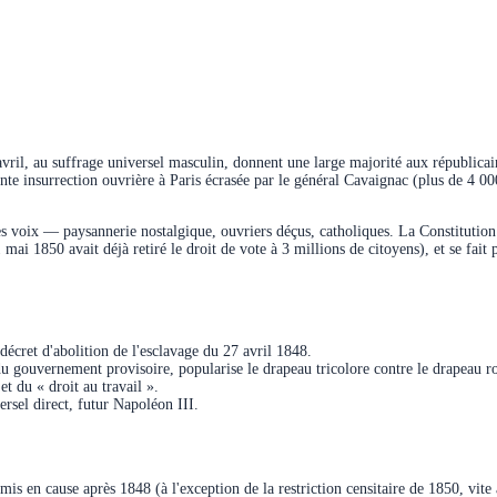
'avril, au suffrage universel masculin, donnent une large majorité aux républica
ante insurrection ouvrière à Paris écrasée par le général Cavaignac (plus de 4 00
oix — paysannerie nostalgique, ouvriers déçus, catholiques. La Constitution in
1 mai 1850 avait déjà retiré le droit de vote à 3 millions de citoyens), et se fa
décret d'abolition de l'esclavage du 27 avril 1848.
u gouvernement provisoire, popularise le drapeau tricolore contre le drapeau r
et du « droit au travail ».
rsel direct, futur Napoléon III.
emis en cause après 1848 (à l'exception de la restriction censitaire de 1850, vi