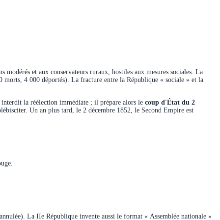
ins modérés et aux conservateurs ruraux, hostiles aux mesures sociales. La
0 morts, 4 000 déportés). La fracture entre la République « sociale » et la
terdit la réélection immédiate ; il prépare alors le
coup d'État du 2
it plébisciter. Un an plus tard, le 2 décembre 1852, le Second Empire est
ouge.
te annulée). La IIe République invente aussi le format « Assemblée nationale »