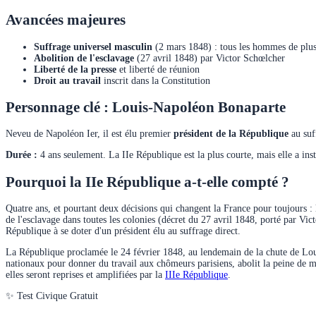
Avancées majeures
Suffrage universel masculin
(2 mars 1848) : tous les hommes de plus
Abolition de l'esclavage
(27 avril 1848) par Victor Schœlcher
Liberté de la presse
et liberté de réunion
Droit au travail
inscrit dans la Constitution
Personnage clé : Louis-Napoléon Bonaparte
Neveu de Napoléon Ier, il est élu premier
président de la République
au suf
Durée :
4 ans seulement. La IIe République est la plus courte, mais elle a inst
Pourquoi la IIe République a-t-elle compté ?
Quatre ans, et pourtant deux décisions qui changent la France pour toujours : 
de l'esclavage dans toutes les colonies (décret du 27 avril 1848, porté par V
République à se doter d'un président élu au suffrage direct.
La République proclamée le 24 février 1848, au lendemain de la chute de Louis
nationaux pour donner du travail aux chômeurs parisiens, abolit la peine de m
elles seront reprises et amplifiées par la
IIIe République
.
✨ Test Civique Gratuit