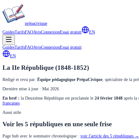
prépa
civique
Guides
Tarifs
FAQ
Avis
Connexion
Essai gratuit
EN
Guides
Tarifs
FAQ
Avis
Connexion
Essai gratuit
EN
La IIe République (1848-1852)
Rédigé et revu par
:
Équipe pédagogique PrépaCivique
,
spécialiste de la pr
Dernière mise à jour : Mai 2026
En bref :
la Deuxième République est proclamée le
24 février 1848
après la 
françaises
.
Aussi utile
Voir les 5 républiques en une seule frise
Page hub avec le sommaire chronologique :
voir l'article des 5 républiques →