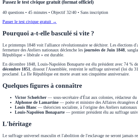
Passez le test civique gratuit (format officiel)
40 questions • 45 minutes • Objectif 32/40 • Sans inscription
Passer le test civique gratuit →
Pourquoi a-t-elle basculé si vite ?
Le printemps 1848 voit l'alliance révolutionnaire se déchirer. Les élections d
fermeture des Ateliers nationaux déclenche les
journées de Juin 1848
, sangl
République « libérale » est durable.
En décembre 1848, Louis-Napoléon Bonaparte est élu président avec 74 % des v
décembre 1851
, dissout l'Assemblée, restreint le suffrage universel (loi du 3
proclamé. La IIe République est morte avant son cinquième anniversaire.
Quelques figures à connaître
Victor Schœlcher
— sous-secrétaire d'État aux colonies, rédacteur du 
Alphonse de Lamartine
— poète et ministre des Affaires étrangères d
Louis Blanc
— théoricien socialiste, à l'origine des Ateliers nationaux 
Louis-Napoléon Bonaparte
— premier président élu au suffrage unive
L'héritage
Le suffrage universel masculin et l'abolition de l'esclavage ne seront jamais r