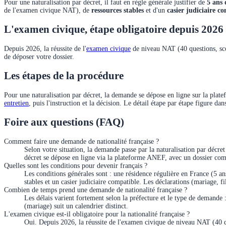
Pour une naturalisation par décret, il faut en règle générale justifier de
5 ans 
de l'examen civique NAT), de
ressources stables
et d'un
casier judiciaire c
L'examen civique, étape obligatoire depuis 2026
Depuis 2026, la réussite de l'
examen civique
de niveau NAT (40 questions, sco
de déposer votre dossier.
Les étapes de la procédure
Pour une naturalisation par décret, la demande se dépose en ligne sur la plat
entretien
, puis l'instruction et la décision. Le détail étape par étape figure dan
Foire aux questions (FAQ)
Comment faire une demande de nationalité française ?
Selon votre situation, la demande passe par la naturalisation par décret
décret se dépose en ligne via la plateforme ANEF, avec un dossier com
Quelles sont les conditions pour devenir français ?
Les conditions générales sont : une résidence régulière en France (5 a
stables et un casier judiciaire compatible. Les déclarations (mariage, fi
Combien de temps prend une demande de nationalité française ?
Les délais varient fortement selon la préfecture et le type de demande 
(mariage) suit un calendrier distinct.
L'examen civique est-il obligatoire pour la nationalité française ?
Oui. Depuis 2026, la réussite de l'examen civique de niveau NAT (40 qu