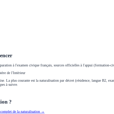
mencer
éparation à l'examen civique français, sources officielles à l'appui (formation-civ
ère de l'Intérieur
aise. La plus courante est la naturalisation par décret (résidence, langue B2, e
apes à suivre.
tion ?
 complet de la naturalisation →