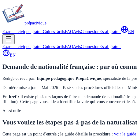
prépa
civique
Examen civique gratuit
Guides
Tarifs
FAQ
Avis
Connexion
Essai gratuit
EN
Examen civique gratuit
Guides
Tarifs
FAQ
Avis
Connexion
Essai gratuit
EN
Demande de nationalité française : par où com
Rédigé et revu par
:
Équipe pédagogique PrépaCivique
,
spécialiste de la pr
Dernière mise à jour : Mai 2026 – Basé sur les procédures officielles du Minist
En bref :
il existe plusieurs façons de faire une demande de nationalité franç
filiation). Cette page vous aide à identifier la voie qui vous concerne et les ét
Aussi utile
Vous voulez les étapes pas-à-pas de la naturalisa
Cette page est un point d'entrée ; le guide détaille la procédure :
voir le guide