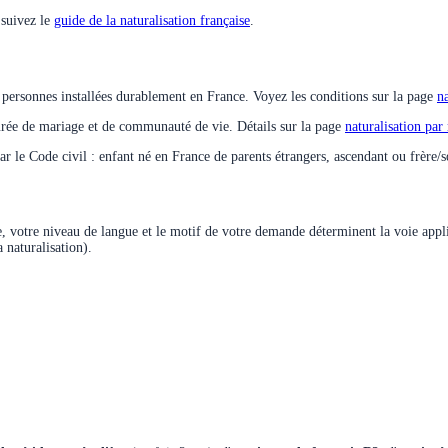
 suivez le
guide de la naturalisation française
.
ux personnes installées durablement en France. Voyez les conditions sur la page
na
urée de mariage et de communauté de vie. Détails sur la page
naturalisation par
ar le Code civil : enfant né en France de parents étrangers, ascendant ou frère/s
ce, votre niveau de langue et le motif de votre demande déterminent la voie app
 naturalisation).