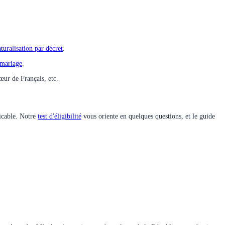
turalisation par décret
.
 mariage
.
œur de Français, etc.
licable. Notre
test d'éligibilité
vous oriente en quelques questions, et le guide