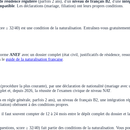
de résidence régulière
(parfois 2 ans), d'un
niveau de français B2
, d'une
inté
ompatible
. Les déclarations (mariage, filiation) ont leurs propres conditions.
re ≥ 32/40) est une condition de la naturalisation. Entraînez-vous gratuitemen
eforme
ANEF
avec un dossier complet (état civil, justificatifs de résidence, res
s le
guide de la naturalisation française
.
 (procédure la plus courante), par une déclaration de nationalité (mariage avec 
plet et, depuis 2026, la réussite de l'examen civique de niveau NAT.
ns en règle générale, parfois 2 ans), un niveau de français B2, une intégration 
liation) obéissent à des conditions propres.
: il faut souvent compter de 12 à 24 mois entre le dépôt complet du dossier et la
estions, score ≥ 32/40) fait partie des conditions de la naturalisation. Vous po