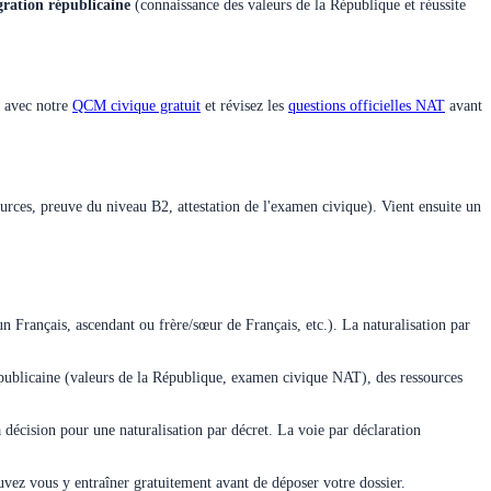
gration républicaine
(connaissance des valeurs de la République et réussite
t avec notre
QCM civique gratuit
et révisez les
questions officielles NAT
avant
sources, preuve du niveau B2, attestation de l'examen civique). Vient ensuite un
un Français, ascendant ou frère/sœur de Français, etc.). La naturalisation par
républicaine (valeurs de la République, examen civique NAT), des ressources
 décision pour une naturalisation par décret. La voie par déclaration
uvez vous y entraîner gratuitement avant de déposer votre dossier.