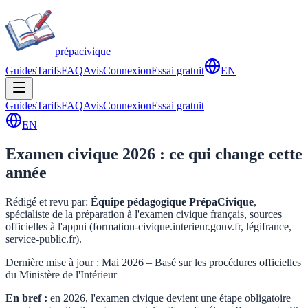
prépa
civique
Guides
Tarifs
FAQ
Avis
Connexion
Essai gratuit
EN
Guides
Tarifs
FAQ
Avis
Connexion
Essai gratuit
EN
Examen civique 2026 : ce qui change cette
année
Rédigé et revu par
:
Équipe pédagogique PrépaCivique
,
spécialiste de la préparation à l'examen civique français, sources
officielles à l'appui (formation-civique.interieur.gouv.fr, légifrance,
service-public.fr).
Dernière mise à jour : Mai 2026 – Basé sur les procédures officielles
du Ministère de l'Intérieur
En bref :
en 2026, l'examen civique devient une étape obligatoire