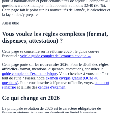
pour la naturalisation et pour certains titres de séjour. Il comporte 40
questions à choix multiple ; il faut obtenir au moins 32/40 (80 %).
Cette page fait le point sur les nouveautés de l'année, le calendrier et
la façon de s'y préparer.
Aussi utile
Vous voulez les règles complètes (format,
dispenses, attestation) ?
Cette page se concentre sur la réforme 2026 ; le guide couvre
l'essentiel :
voir le guide complet de l'examen civique →
Cette page porte sur les
nouveautés 2026
. Pour le détail des
règles
officielles
(format, mentions, dispenses, attestation), consultez le
guide complet de l'examen civique
. Vous cherchez à vous entraîner
tout de suite ? Passez notre
examen civique gratuit (QCM 40
questions)
. Pour vous inscrire à l'épreuve officielle, voyez
comment
s'inscrire
et la liste des
centres d'examen
.
Ce qui change en 2026
La principale évolution de 2026 est le caractère
obligatoire
de
l'examen civique. Auparavant facultatif ou limité à certaines