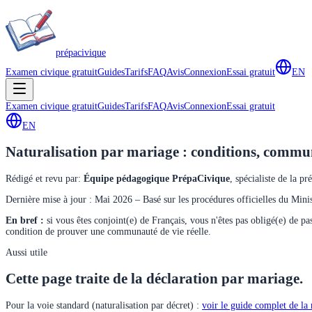
prépa
civique
Examen civique gratuit
Guides
Tarifs
FAQ
Avis
Connexion
Essai gratuit
EN
Examen civique gratuit
Guides
Tarifs
FAQ
Avis
Connexion
Essai gratuit
EN
Naturalisation par mariage : conditions, commun
Rédigé et revu par
:
Équipe pédagogique PrépaCivique
,
spécialiste de la pr
Dernière mise à jour : Mai 2026 – Basé sur les procédures officielles du Minist
En bref :
si vous êtes conjoint(e) de Français, vous n'êtes pas obligé(e) de p
condition de prouver une communauté de vie réelle.
Aussi utile
Cette page traite de la déclaration par mariage.
Pour la voie standard (naturalisation par décret) :
voir le guide complet de la