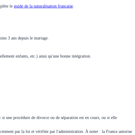
mplète le
guide de la naturalisation française
.
oins 3 ans depuis le mariage.
lement enfants, etc.) ainsi qu'une bonne intégration.
:
si une procédure de divorce ou de séparation est en cours, ou si elle
ement par la loi et vérifiée par l'administration. À noter : la France autorise