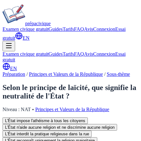
prépa
civique
Examen civique gratuit
Guides
Tarifs
FAQ
Avis
Connexion
Essai
gratuit
EN
Examen civique gratuit
Guides
Tarifs
FAQ
Avis
Connexion
Essai
gratuit
EN
Préparation
/
Principes et Valeurs de la République
/
Sous-thème
Selon le principe de laïcité, que signifie la
neutralité de l'État ?
Niveau :
NAT
•
Principes et Valeurs de la République
L'État impose l'athéisme à tous les citoyens
L'État n'aide aucune religion et ne discrimine aucune religion
L'État interdit la pratique religieuse dans la rue
L'État reconnaît uniquement la religion majoritaire