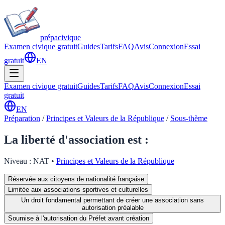
prépa
civique
Examen civique gratuit
Guides
Tarifs
FAQ
Avis
Connexion
Essai
gratuit
EN
Examen civique gratuit
Guides
Tarifs
FAQ
Avis
Connexion
Essai
gratuit
EN
Préparation
/
Principes et Valeurs de la République
/
Sous-thème
La liberté d'association est :
Niveau :
NAT
•
Principes et Valeurs de la République
Réservée aux citoyens de nationalité française
Limitée aux associations sportives et culturelles
Un droit fondamental permettant de créer une association sans
autorisation préalable
Soumise à l'autorisation du Préfet avant création