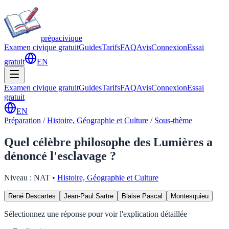
prépa
civique
Examen civique gratuit
Guides
Tarifs
FAQ
Avis
Connexion
Essai
gratuit
EN
Examen civique gratuit
Guides
Tarifs
FAQ
Avis
Connexion
Essai
gratuit
EN
Préparation
/
Histoire, Géographie et Culture
/
Sous-thème
Quel célèbre philosophe des Lumières a
dénoncé l'esclavage ?
Niveau :
NAT
•
Histoire, Géographie et Culture
René Descartes
Jean-Paul Sartre
Blaise Pascal
Montesquieu
Sélectionnez une réponse pour voir l'explication détaillée