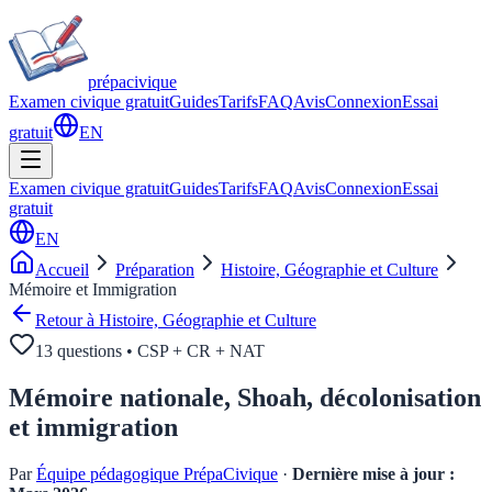
prépa
civique
Examen civique gratuit
Guides
Tarifs
FAQ
Avis
Connexion
Essai
gratuit
EN
Examen civique gratuit
Guides
Tarifs
FAQ
Avis
Connexion
Essai
gratuit
EN
Accueil
Préparation
Histoire, Géographie et Culture
Mémoire et Immigration
Retour à
Histoire, Géographie et Culture
13
questions • CSP + CR + NAT
Mémoire nationale, Shoah, décolonisation
et immigration
Par
Équipe pédagogique PrépaCivique
·
Dernière mise à jour :