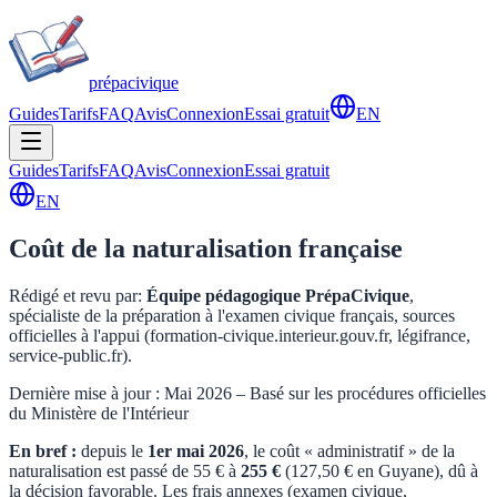
prépa
civique
Guides
Tarifs
FAQ
Avis
Connexion
Essai gratuit
EN
Guides
Tarifs
FAQ
Avis
Connexion
Essai gratuit
EN
Coût de la naturalisation française
Rédigé et revu par
:
Équipe pédagogique PrépaCivique
,
spécialiste de la préparation à l'examen civique français, sources
officielles à l'appui (formation-civique.interieur.gouv.fr, légifrance,
service-public.fr).
Dernière mise à jour : Mai 2026 – Basé sur les procédures officielles
du Ministère de l'Intérieur
En bref :
depuis le
1er mai 2026
, le coût « administratif » de la
naturalisation est passé de 55 € à
255 €
(127,50 € en Guyane), dû à
la décision favorable. Les frais annexes (examen civique,