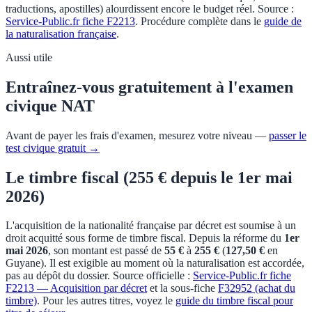
traductions, apostilles) alourdissent encore le budget réel. Source :
Service-Public.fr fiche F2213
. Procédure complète dans le
guide de
la naturalisation française
.
Aussi utile
Entraînez-vous gratuitement à l'examen
civique NAT
Avant de payer les frais d'examen, mesurez votre niveau —
passer le
test civique gratuit →
Le timbre fiscal (255 € depuis le 1er mai
2026)
L'acquisition de la nationalité française par décret est soumise à un
droit acquitté sous forme de timbre fiscal. Depuis la réforme du
1er
mai 2026
, son montant est passé de
55 €
à
255 €
(
127,50 €
en
Guyane). Il est exigible au moment où la naturalisation est accordée,
pas au dépôt du dossier. Source officielle :
Service-Public.fr fiche
F2213 — Acquisition par décret
et la sous-fiche
F32952 (achat du
timbre)
. Pour les autres titres, voyez le
guide du timbre fiscal pour