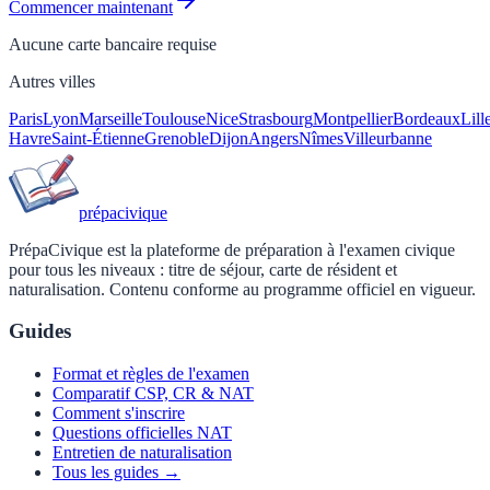
Commencer maintenant
Aucune carte bancaire requise
Autres villes
Paris
Lyon
Marseille
Toulouse
Nice
Strasbourg
Montpellier
Bordeaux
Lill
Havre
Saint-Étienne
Grenoble
Dijon
Angers
Nîmes
Villeurbanne
prépa
civique
PrépaCivique est la plateforme de préparation à l'examen civique
pour tous les niveaux : titre de séjour, carte de résident et
naturalisation. Contenu conforme au programme officiel en vigueur.
Guides
Format et règles de l'examen
Comparatif CSP, CR & NAT
Comment s'inscrire
Questions officielles NAT
Entretien de naturalisation
Tous les guides →