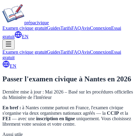
prépa
civique
Examen civique gratuit
Guides
Tarifs
FAQ
Avis
Connexion
Essai
gratuit
EN
Examen civique gratuit
Guides
Tarifs
FAQ
Avis
Connexion
Essai
gratuit
EN
Passer l'examen civique à
Nantes
en 2026
Dernière mise à jour : Mai 2026 – Basé sur les procédures officielles
du Ministère de l'Intérieur
En bref :
à
Nantes
comme partout en France, l'examen civique
s'organise via deux organismes nationaux agréés — la
CCIP
et la
FEI
— avec une
inscription en ligne
uniquement. Vous choisissez
librement votre session et votre centre.
Aussi utile