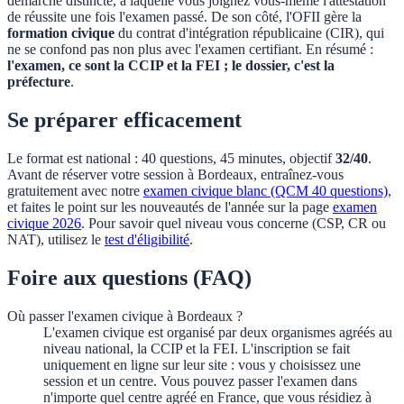
démarche distincte, à laquelle vous joignez vous-même l'attestation
de réussite une fois l'examen passé. De son côté, l'OFII gère la
formation civique
du contrat d'intégration républicaine (CIR), qui
ne se confond pas non plus avec l'examen certifiant. En résumé :
l'examen, ce sont la CCIP et la FEI ; le dossier, c'est la
préfecture
.
Se préparer efficacement
Le format est national : 40 questions, 45 minutes, objectif
32/40
.
Avant de réserver votre session à
Bordeaux
, entraînez-vous
gratuitement avec notre
examen civique blanc (QCM 40 questions)
,
et faites le point sur les nouveautés de l'année sur la page
examen
civique 2026
. Pour savoir quel niveau vous concerne (CSP, CR ou
NAT), utilisez le
test d'éligibilité
.
Foire aux questions (FAQ)
Où passer l'examen civique à Bordeaux ?
L'examen civique est organisé par deux organismes agréés au
niveau national, la CCIP et la FEI. L'inscription se fait
uniquement en ligne sur leur site : vous y choisissez une
session et un centre. Vous pouvez passer l'examen dans
n'importe quel centre agréé en France, que vous résidiez à