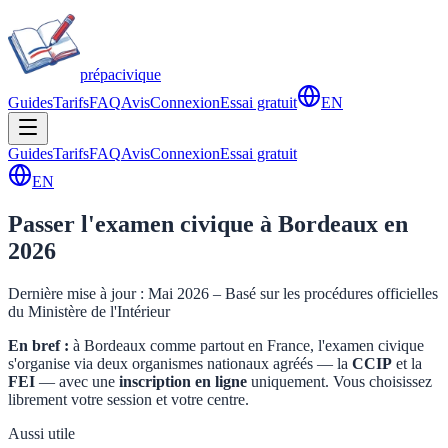
prépa
civique
Guides
Tarifs
FAQ
Avis
Connexion
Essai gratuit
EN
Guides
Tarifs
FAQ
Avis
Connexion
Essai gratuit
EN
Passer l'examen civique à
Bordeaux
en
2026
Dernière mise à jour : Mai 2026 – Basé sur les procédures officielles
du Ministère de l'Intérieur
En bref :
à
Bordeaux
comme partout en France, l'examen civique
s'organise via deux organismes nationaux agréés — la
CCIP
et la
FEI
— avec une
inscription en ligne
uniquement. Vous choisissez
librement votre session et votre centre.
Aussi utile