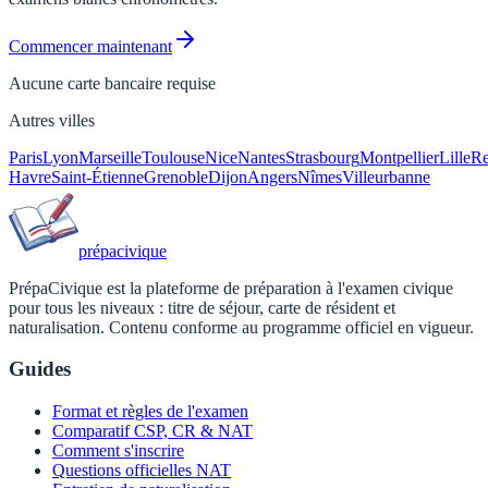
Commencer maintenant
Aucune carte bancaire requise
Autres villes
Paris
Lyon
Marseille
Toulouse
Nice
Nantes
Strasbourg
Montpellier
Lille
Re
Havre
Saint-Étienne
Grenoble
Dijon
Angers
Nîmes
Villeurbanne
prépa
civique
PrépaCivique est la plateforme de préparation à l'examen civique
pour tous les niveaux : titre de séjour, carte de résident et
naturalisation. Contenu conforme au programme officiel en vigueur.
Guides
Format et règles de l'examen
Comparatif CSP, CR & NAT
Comment s'inscrire
Questions officielles NAT