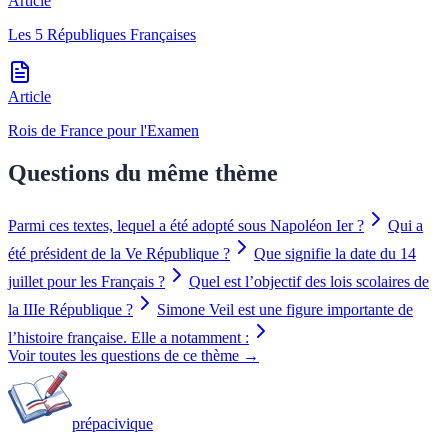
Article
Les 5 Républiques Françaises
Article
Rois de France pour l'Examen
Questions du même thème
Parmi ces textes, lequel a été adopté sous Napoléon Ier ?
Qui a
été président de la Ve République ?
Que signifie la date du 14
juillet pour les Français ?
Quel est l’objectif des lois scolaires de
la IIIe République ?
Simone Veil est une figure importante de
l’histoire française. Elle a notamment :
Voir toutes les questions de ce thème →
prépa
civique