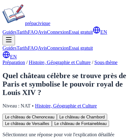
prépa
civique
Guides
Tarifs
FAQ
Avis
Connexion
Essai gratuit
EN
Guides
Tarifs
FAQ
Avis
Connexion
Essai gratuit
EN
Préparation
/
Histoire, Géographie et Culture
/
Sous-thème
Quel château célèbre se trouve près de
Paris et symbolise le pouvoir royal de
Louis XIV ?
Niveau :
NAT
•
Histoire, Géographie et Culture
Le château de Chenonceau
Le château de Chambord
Le château de Versailles
Le château de Fontainebleau
Sélectionnez une réponse pour voir l'explication détaillée