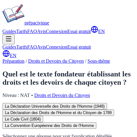
prépa
civique
Guides
Tarifs
FAQ
Avis
Connexion
Essai gratuit
EN
Guides
Tarifs
FAQ
Avis
Connexion
Essai gratuit
EN
Préparation
/
Droits et Devoirs du Citoyen
/
Sous-thème
Quel est le texte fondateur établissant les
droits et les devoirs de chaque citoyen ?
Niveau :
NAT
•
Droits et Devoirs du Citoyen
La Déclaration Universelle des Droits de l'Homme (1948)
La Déclaration des Droits de l'Homme et du Citoyen de 1789
Le Code Civil (1804)
La Convention Européenne des Droits de l'Homme
Sélectionnez une réponse pour voir l'explication détaillée