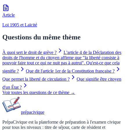
Article
Loi 1905 et Laïcité
Questions du même thème
À quoi sert le droit de grève ?
L'article 4 de la Déclaration des
droits de l'homme et du citoyen affirme que "la liberté consiste à
pouvoir faire tout ce qui ne nuit pas à autrui". Qu'est-ce que cela
signifie ?
Que dit l'article 1er de la Constitution française ?
Que permet la liberté de circulation ?
Que signifie être citoyen
d'un État ?
Voir toutes les questions de ce thème →
prépa
civique
PrépaCivique est la plateforme de préparation à l'examen civique
pour tous les niveaux : titre de séjour, carte de résident et