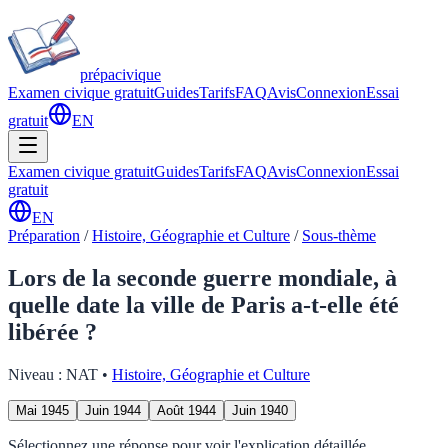
prépa
civique
Examen civique gratuit
Guides
Tarifs
FAQ
Avis
Connexion
Essai
gratuit
EN
Examen civique gratuit
Guides
Tarifs
FAQ
Avis
Connexion
Essai
gratuit
EN
Préparation
/
Histoire, Géographie et Culture
/
Sous-thème
Lors de la seconde guerre mondiale, à
quelle date la ville de Paris a-t-elle été
libérée ?
Niveau :
NAT
•
Histoire, Géographie et Culture
Mai 1945
Juin 1944
Août 1944
Juin 1940
Sélectionnez une réponse pour voir l'explication détaillée