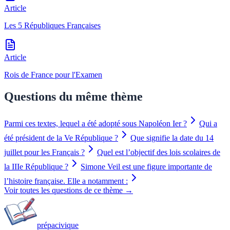
Article
Les 5 Républiques Françaises
Article
Rois de France pour l'Examen
Questions du même thème
Parmi ces textes, lequel a été adopté sous Napoléon Ier ?
Qui a
été président de la Ve République ?
Que signifie la date du 14
juillet pour les Français ?
Quel est l’objectif des lois scolaires de
la IIIe République ?
Simone Veil est une figure importante de
l’histoire française. Elle a notamment :
Voir toutes les questions de ce thème →
prépa
civique