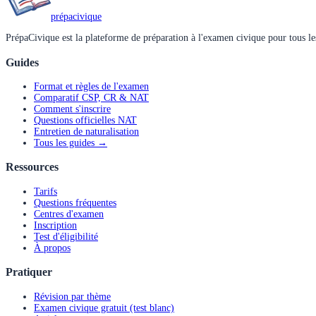
prépa
civique
PrépaCivique est la plateforme de préparation à l'examen civique pour tous les
Guides
Format et règles de l'examen
Comparatif CSP, CR & NAT
Comment s'inscrire
Questions officielles NAT
Entretien de naturalisation
Tous les guides →
Ressources
Tarifs
Questions fréquentes
Centres d'examen
Inscription
Test d'éligibilité
À propos
Pratiquer
Révision par thème
Examen civique gratuit (test blanc)