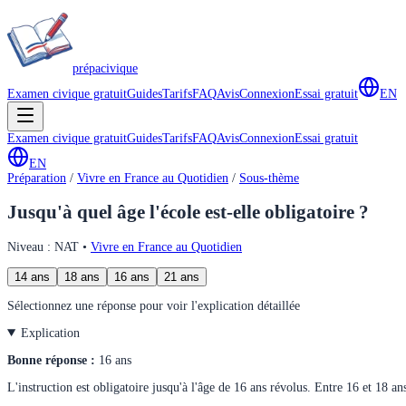
prépa
civique
Examen civique gratuit
Guides
Tarifs
FAQ
Avis
Connexion
Essai gratuit
EN
Examen civique gratuit
Guides
Tarifs
FAQ
Avis
Connexion
Essai gratuit
EN
Préparation
/
Vivre en France au Quotidien
/
Sous-thème
Jusqu'à quel âge l'école est-elle obligatoire ?
Niveau :
NAT
•
Vivre en France au Quotidien
14 ans
18 ans
16 ans
21 ans
Sélectionnez une réponse pour voir l'explication détaillée
Explication
Bonne réponse :
16 ans
L'instruction est obligatoire jusqu'à l'âge de 16 ans révolus. Entre 16 et 18 an