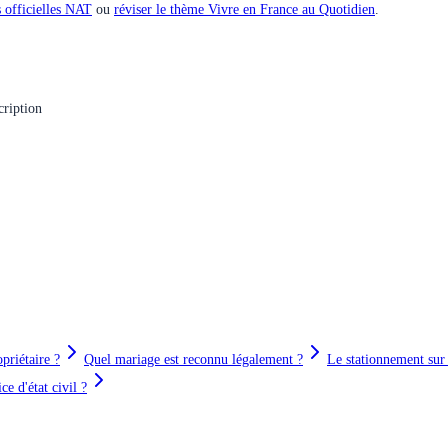
 officielles
NAT
ou
réviser le thème
Vivre en France au Quotidien
.
cription
opriétaire ?
Quel mariage est reconnu légalement ?
Le stationnement sur
ce d'état civil ?