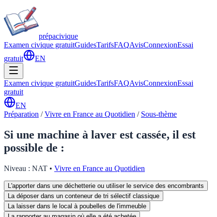
prépa
civique
Examen civique gratuit
Guides
Tarifs
FAQ
Avis
Connexion
Essai
gratuit
EN
Examen civique gratuit
Guides
Tarifs
FAQ
Avis
Connexion
Essai
gratuit
EN
Préparation
/
Vivre en France au Quotidien
/
Sous-thème
Si une machine à laver est cassée, il est
possible de :
Niveau :
NAT
•
Vivre en France au Quotidien
L'apporter dans une déchetterie ou utiliser le service des encombrants
La déposer dans un conteneur de tri sélectif classique
La laisser dans le local à poubelles de l'immeuble
La rapporter au magasin où elle a été achetée