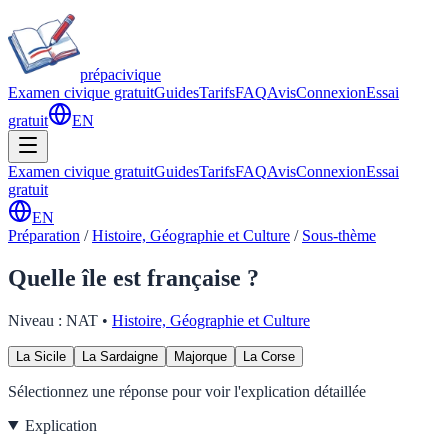
prépa
civique
Examen civique gratuit
Guides
Tarifs
FAQ
Avis
Connexion
Essai
gratuit
EN
Examen civique gratuit
Guides
Tarifs
FAQ
Avis
Connexion
Essai
gratuit
EN
Préparation
/
Histoire, Géographie et Culture
/
Sous-thème
Quelle île est française ?
Niveau :
NAT
•
Histoire, Géographie et Culture
La Sicile
La Sardaigne
Majorque
La Corse
Sélectionnez une réponse pour voir l'explication détaillée
Explication