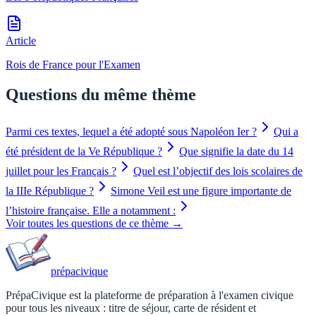
Article
Rois de France pour l'Examen
Questions du même thème
Parmi ces textes, lequel a été adopté sous Napoléon Ier ?
Qui a
été président de la Ve République ?
Que signifie la date du 14
juillet pour les Français ?
Quel est l’objectif des lois scolaires de
la IIIe République ?
Simone Veil est une figure importante de
l’histoire française. Elle a notamment :
Voir toutes les questions de ce thème →
prépa
civique
PrépaCivique est la plateforme de préparation à l'examen civique
pour tous les niveaux : titre de séjour, carte de résident et