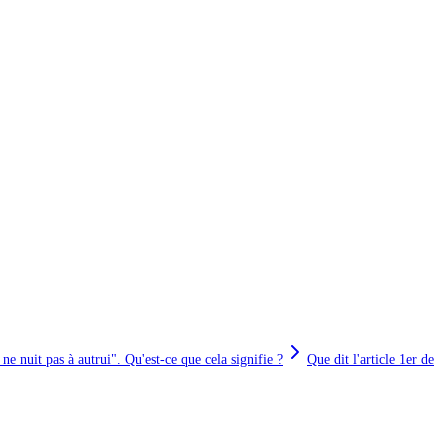
ne nuit pas à autrui". Qu'est-ce que cela signifie ?
Que dit l'article 1er de