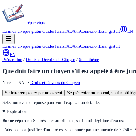
prépa
civique
Examen civique gratuit
Guides
Tarifs
FAQ
Avis
Connexion
Essai gratuit
EN
Examen civique gratuit
Guides
Tarifs
FAQ
Avis
Connexion
Essai gratuit
EN
Préparation
/
Droits et Devoirs du Citoyen
/
Sous-thème
Que doit faire un citoyen s'il est appelé à être ju
Niveau :
NAT
•
Droits et Devoirs du Citoyen
Se faire remplacer par un avocat
Se présenter au tribunal, sauf motif lé
Sélectionnez une réponse pour voir l'explication détaillée
Explication
Bonne réponse :
Se présenter au tribunal, sauf motif légitime d'excuse
L'absence non justifiée d'un juré est sanctionnée par une amende de 3 750 €. S