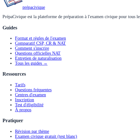
prépa
civique
PrépaCivique est la plateforme de préparation à l'examen civique pour tous les
Guides
Format et règles de l'examen
Comparatif CSP, CR & NAT
Comment s'inscrire
Questions officielles NAT
Entretien de naturalisation
Tous les guides →
Ressources
Tarifs
Questions fréquentes
Centres d'examen
Inscription
Test d'éligibilité
À propos
Pratiquer
Révision par thème
Examen civique gratuit (test blanc)