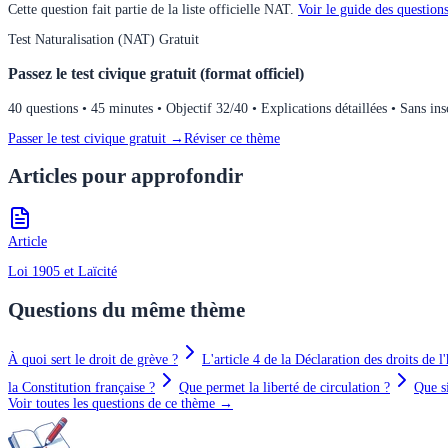
Cette question fait partie de la liste officielle
NAT
.
Voir le guide des questions
Test
Naturalisation (NAT)
Gratuit
Passez le test civique gratuit (format officiel)
40 questions • 45 minutes • Objectif 32/40 • Explications détaillées • Sans ins
Passer le test civique gratuit →
Réviser ce thème
Articles pour approfondir
Article
Loi 1905 et Laïcité
Questions du même thème
À quoi sert le droit de grève ?
L'article 4 de la Déclaration des droits de l
la Constitution française ?
Que permet la liberté de circulation ?
Que si
Voir toutes les questions de ce thème →