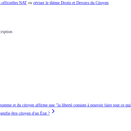
 officielles
NAT
ou
réviser le thème
Droits et Devoirs du Citoyen
.
cription
'homme et du citoyen affirme que "la liberté consiste à pouvoir faire tout ce qui 
gnifie être citoyen d'un État ?