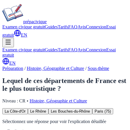
prépa
civique
Examen civique gratuit
Guides
Tarifs
FAQ
Avis
Connexion
Essai
gratuit
EN
Examen civique gratuit
Guides
Tarifs
FAQ
Avis
Connexion
Essai
gratuit
EN
Préparation
/
Histoire, Géographie et Culture
/
Sous-thème
Lequel de ces départements de France est
le plus touristique ?
Niveau :
CR
•
Histoire, Géographie et Culture
La Côte-d'Or
Le Rhône
Les Bouches-du-Rhône
Paris (75)
Sélectionnez une réponse pour voir l'explication détaillée