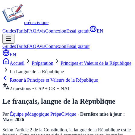
prépa
civique
Guides
Tarifs
FAQ
Avis
Connexion
Essai gratuit
EN
Guides
Tarifs
FAQ
Avis
Connexion
Essai gratuit
EN
Accueil
Préparation
Principes et Valeurs de la République
La Langue de la République
Retour à
Principes et Valeurs de la République
2
questions • CSP + CR + NAT
Le français, langue de la République
Par
Équipe pédagogique PrépaCivique
·
Dernière mise à jour :
Mars 2026
Selon l’article 2 de la Constitution, la langue de la République est le