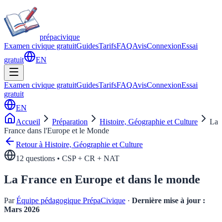
prépa
civique
Examen civique gratuit
Guides
Tarifs
FAQ
Avis
Connexion
Essai
gratuit
EN
Examen civique gratuit
Guides
Tarifs
FAQ
Avis
Connexion
Essai
gratuit
EN
Accueil
Préparation
Histoire, Géographie et Culture
La
France dans l'Europe et le Monde
Retour à
Histoire, Géographie et Culture
12
questions • CSP + CR + NAT
La France en Europe et dans le monde
Par
Équipe pédagogique PrépaCivique
·
Dernière mise à jour :
Mars 2026