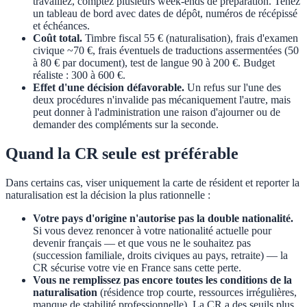
travaillez, comptez plusieurs week-ends de préparation. Tenez
un tableau de bord avec dates de dépôt, numéros de récépissé
et échéances.
Coût total.
Timbre fiscal 55 € (naturalisation), frais d'examen
civique ~70 €, frais éventuels de traductions assermentées (50
à 80 € par document), test de langue 90 à 200 €. Budget
réaliste : 300 à 600 €.
Effet d'une décision défavorable.
Un refus sur l'une des
deux procédures n'invalide pas mécaniquement l'autre, mais
peut donner à l'administration une raison d'ajourner ou de
demander des compléments sur la seconde.
Quand la CR seule est préférable
Dans certains cas, viser uniquement la carte de résident et reporter la
naturalisation est la décision la plus rationnelle :
Votre pays d'origine n'autorise pas la double nationalité.
Si vous devez renoncer à votre nationalité actuelle pour
devenir français — et que vous ne le souhaitez pas
(succession familiale, droits civiques au pays, retraite) — la
CR sécurise votre vie en France sans cette perte.
Vous ne remplissez pas encore toutes les conditions de la
naturalisation
(résidence trop courte, ressources irrégulières,
manque de stabilité professionnelle). La CR a des seuils plus