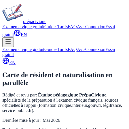
prépa
civique
Examen civique gratuit
Guides
Tarifs
FAQ
Avis
Connexion
Essai
gratuit
EN
Examen civique gratuit
Guides
Tarifs
FAQ
Avis
Connexion
Essai
gratuit
EN
Carte de résident et naturalisation en
parallèle
Rédigé et revu par
:
Équipe pédagogique PrépaCivique
,
spécialiste de la préparation à l'examen civique français, sources
officielles à l'appui (formation-civique.interieur.gouv.fr, légifrance,
service-public.fr).
Dernière mise à jour : Mai 2026