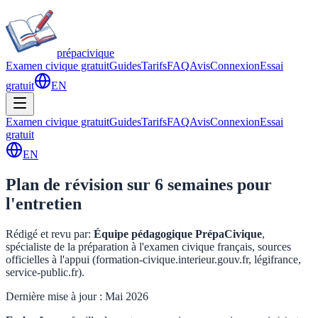
prépa
civique
Examen civique gratuit
Guides
Tarifs
FAQ
Avis
Connexion
Essai
gratuit
EN
Examen civique gratuit
Guides
Tarifs
FAQ
Avis
Connexion
Essai
gratuit
EN
Plan de révision sur 6 semaines pour
l'entretien
Rédigé et revu par
:
Équipe pédagogique PrépaCivique
,
spécialiste de la préparation à l'examen civique français, sources
officielles à l'appui (formation-civique.interieur.gouv.fr, légifrance,
service-public.fr).
Dernière mise à jour : Mai 2026