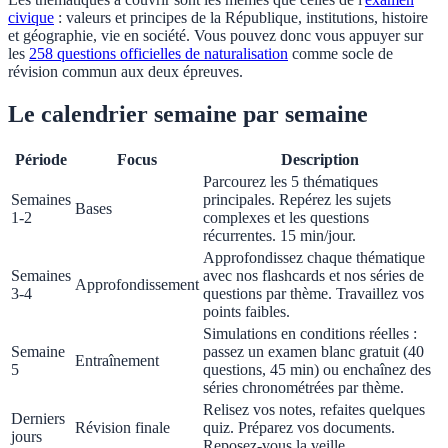
civique
: valeurs et principes de la République, institutions, histoire
et géographie, vie en société. Vous pouvez donc vous appuyer sur
les
258 questions officielles de naturalisation
comme socle de
révision commun aux deux épreuves.
Le calendrier semaine par semaine
Période
Focus
Description
Parcourez les 5 thématiques
Semaines
principales. Repérez les sujets
Bases
1-2
complexes et les questions
récurrentes. 15 min/jour.
Approfondissez chaque thématique
Semaines
avec nos flashcards et nos séries de
Approfondissement
3-4
questions par thème. Travaillez vos
points faibles.
Simulations en conditions réelles :
Semaine
passez un examen blanc gratuit (40
Entraînement
5
questions, 45 min) ou enchaînez des
séries chronométrées par thème.
Relisez vos notes, refaites quelques
Derniers
Révision finale
quiz. Préparez vos documents.
jours
Reposez-vous la veille.