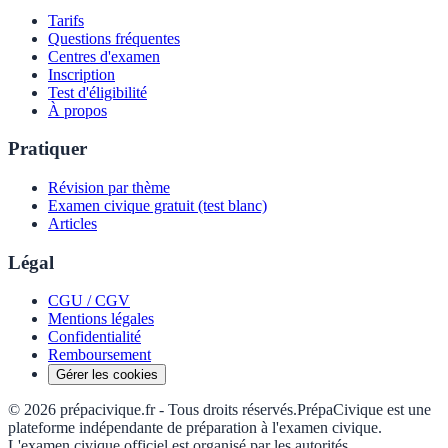
Tarifs
Questions fréquentes
Centres d'examen
Inscription
Test d'éligibilité
À propos
Pratiquer
Révision par thème
Examen civique gratuit (test blanc)
Articles
Légal
CGU / CGV
Mentions légales
Confidentialité
Remboursement
Gérer les cookies
©
2026
prépacivique.fr -
Tous droits réservés.
PrépaCivique est une
plateforme indépendante de préparation à l'examen civique.
L'examen civique officiel est organisé par les autorités