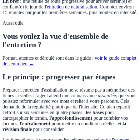
En bref :
une feuille de route progressive pour arriver serein(e) et
confiant(e) le jour de l'
entretien de naturalisation
. Comptez environ
15 minutes par jour les premières semaines, puis montez en intensité.
Aussi utile
Vous voulez la vue d'ensemble de
l'entretien ?
Format, attentes et déroulé sont dans le guide :
voir le guide complet
de l'entretien →
Le principe : progresser par étapes
Préparer l'entretien d'assimilation ne se résume pas à mémoriser des
fiches la veille. L'agent attend une connaissance
assimilée
, que vous
puissiez reformuler avec vos mots et relier à votre parcours. Cela
demande de la régularité plutôt que de l'intensité. Ce plan répartit
l'effort sur six semaines en quatre phases :
les bases
pour
cartographier le terrain,
l'approfondissement
pour combler vos
lacunes,
l'entraînement
pour mettre en conditions réelles, et
la
révision finale
pour consolider.
Les thématiques à couvrir sont les mêmes que celles de l'
examen