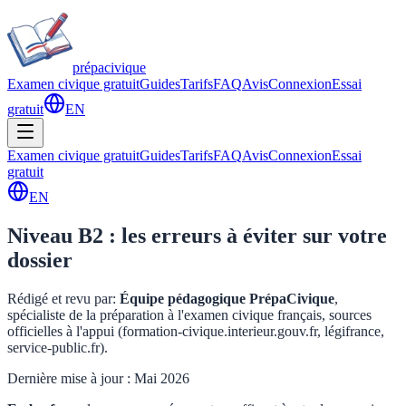
prépa
civique
Examen civique gratuit
Guides
Tarifs
FAQ
Avis
Connexion
Essai
gratuit
EN
Examen civique gratuit
Guides
Tarifs
FAQ
Avis
Connexion
Essai
gratuit
EN
Niveau B2 : les erreurs à éviter sur votre
dossier
Rédigé et revu par
:
Équipe pédagogique PrépaCivique
,
spécialiste de la préparation à l'examen civique français, sources
officielles à l'appui (formation-civique.interieur.gouv.fr, légifrance,
service-public.fr).
Dernière mise à jour : Mai 2026