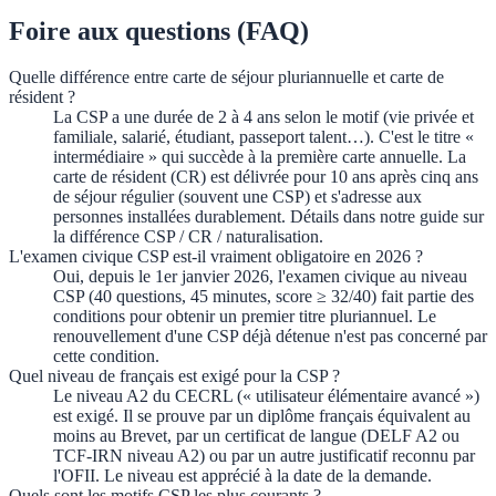
Foire aux questions (FAQ)
Quelle différence entre carte de séjour pluriannuelle et carte de
résident ?
La CSP a une durée de 2 à 4 ans selon le motif (vie privée et
familiale, salarié, étudiant, passeport talent…). C'est le titre «
intermédiaire » qui succède à la première carte annuelle. La
carte de résident (CR) est délivrée pour 10 ans après cinq ans
de séjour régulier (souvent une CSP) et s'adresse aux
personnes installées durablement. Détails dans notre guide sur
la différence CSP / CR / naturalisation.
L'examen civique CSP est-il vraiment obligatoire en 2026 ?
Oui, depuis le 1er janvier 2026, l'examen civique au niveau
CSP (40 questions, 45 minutes, score ≥ 32/40) fait partie des
conditions pour obtenir un premier titre pluriannuel. Le
renouvellement d'une CSP déjà détenue n'est pas concerné par
cette condition.
Quel niveau de français est exigé pour la CSP ?
Le niveau A2 du CECRL (« utilisateur élémentaire avancé »)
est exigé. Il se prouve par un diplôme français équivalent au
moins au Brevet, par un certificat de langue (DELF A2 ou
TCF-IRN niveau A2) ou par un autre justificatif reconnu par
l'OFII. Le niveau est apprécié à la date de la demande.
Quels sont les motifs CSP les plus courants ?