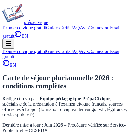
prépa
civique
Examen civique gratuit
Guides
Tarifs
FAQ
Avis
Connexion
Essai
gratuit
EN
Examen civique gratuit
Guides
Tarifs
FAQ
Avis
Connexion
Essai
gratuit
EN
Carte de séjour pluriannuelle 2026 :
conditions complètes
Rédigé et revu par
:
Équipe pédagogique PrépaCivique
,
spécialiste de la préparation à l'examen civique français, sources
officielles à l'appui (formation-civique.interieur.gouv.fr, légifrance,
service-public.fr).
Dernière mise à jour : Juin 2026 – Procédure vérifiée sur Service-
Public.fr et le CESEDA