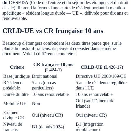
du CESEDA
(Code de l'entrée et du séjour des étrangers et du droit
d'asile). Il prend la forme d'une carte de résident portant la mention
spécifique « résident longue durée — UE », délivrée pour dix ans et
renouvelable.
CRLD-UE vs CR française 10 ans
Beaucoup d'étrangers confondent les deux titres parce que, sur le
plan administratif français, ils peuvent coexister dans le même
document. Voici la différence concrète :
CR française 10 ans
Critère
CRLD-UE (L426-17)
(L424-1)
Base juridique
Droit national
Directive UE 2003/109/CE
Résidence
5 ans (ou cas
5 ans de résidence régulière
préalable
particuliers)
dans l'UE
Durée du titre
10 ans renouvelable
10 ans renouvelable
Oui (sauf Danemark,
Mobilité UE
Non
Irlande)
Examen
Oui (niveau CR)
Oui (niveau CR)
civique CR
Niveau de
B1 (intégration
B1 (depuis 2024)
français
républicaine)