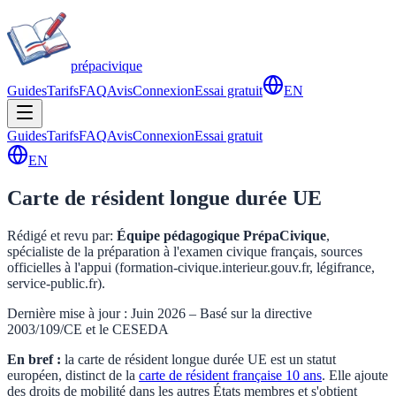
prépa
civique
Guides
Tarifs
FAQ
Avis
Connexion
Essai gratuit
EN
Guides
Tarifs
FAQ
Avis
Connexion
Essai gratuit
EN
Carte de résident longue durée UE
Rédigé et revu par
:
Équipe pédagogique PrépaCivique
,
spécialiste de la préparation à l'examen civique français, sources
officielles à l'appui (formation-civique.interieur.gouv.fr, légifrance,
service-public.fr).
Dernière mise à jour : Juin 2026 – Basé sur la directive
2003/109/CE et le CESEDA
En bref :
la carte de résident longue durée UE est un statut
européen, distinct de la
carte de résident française 10 ans
. Elle ajoute
des droits de mobilité dans les autres États membres et s'obtient